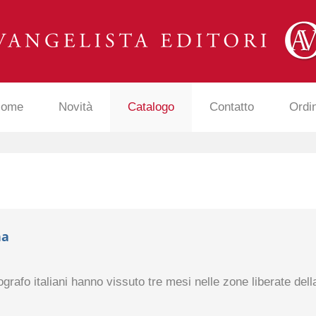
ome
Novità
Catalogo
Contatto
Ordi
na
ografo italiani hanno vissuto tre mesi nelle zone liberate dell