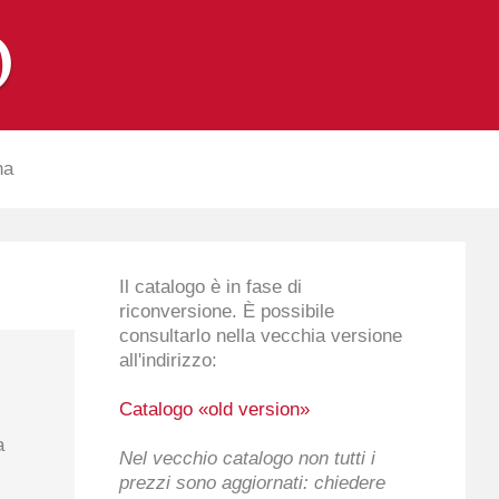
na
Il catalogo è in fase di
riconversione. È possibile
consultarlo nella vecchia versione
all'indirizzo:
Catalogo «old version»
a
Nel vecchio catalogo non tutti i
prezzi sono aggiornati: chiedere